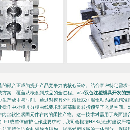
造的融合正成为提升产品竞争力的核心策略。结合客户特定需求
方案，覆盖从概念到成品的全过程。\n\n
双色注塑模具开发的
少生产成本与时间。通过对模具分时液压或伺服驱动系统的精准
此操作中对模具分模曲线要求和局部胶道转折预留了充足空间。
中内含软性紧固元件在内的柔性产物。这一技术对需用于表面捏合的
的LFT或整体硅护性作业要求时，我司会根据HS8动密封建议
方法支持体适合封灌导承结构，提亮受剪区域的一体制分，保障稳