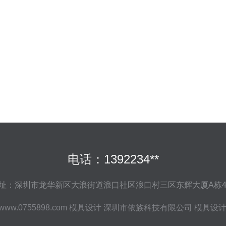
电话：1392234**
址：深圳市龙华新区大浪街道浪口社区浪口村三区东辉大厦A栋4
www.0755898.com
模具设计
深圳市依族科技有限公司
模具设