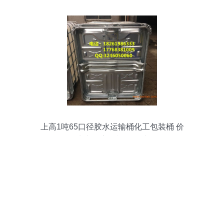
上高1吨65口径胶水运输桶化工包装桶 价
格、生产厂家及模具设计解析