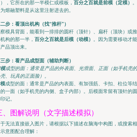
套），它所在的那一半模仁或模板，
百分之百就是前模（定模）
因为熔融塑料是从这里注射进去的。
二步：看顶出机构（找“推杆”）
观察模具背面，能看到一排排的圆杆（顶针）、扁杆（顶块）或
板机构的那一半，
百分之百就是后模（动模）
。因为需要移动才
把产品顶出来。
第三步：看产品成型面（辅助判断）
前模
成型的面：通常是产品的外表面、光滑面、正面（如手机壳
外壳、玩具的正面脸）。
后模
成型的面：通常是产品的内表面、有加强筋、卡扣、柱位等
构的一面（如手机壳的内侧、盒子内部）。后模面常留有顶针的
形印记。
三、图解说明（文字描述模拟）
由于无法直接嵌入图片，请根据以下描述在脑海中构图，或搜索
关示意图配合理解：