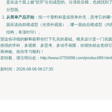
是在这个面上被“切开”分别成型的。分清前后模，也就找到
分型面。
从简单产品开始
：找一个塑料杯盖或简单外壳，思考它的哪
面应该由前模成型（光滑外观面），哪一面由后模成型（内
结构，有顶针印）。
希望这份详细的解释能帮你打下扎实的基础。模具设计是一门实
性很强的学科，多观察、多思考、多动手画图，你很快就会觉得
不再神秘。祝你学习顺利！
若转载，请注明出处：http://www.0755898.com/product/89.html
新时间：2026-08-06 08:27:35