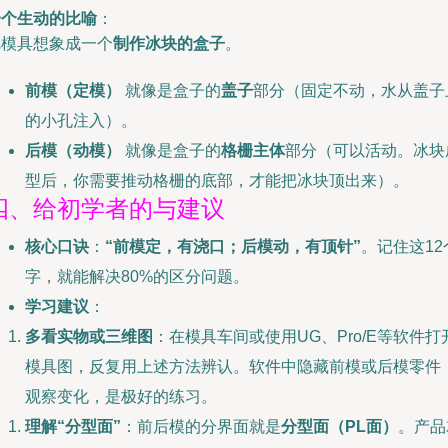
一个生动的比喻
：
把模具想象成一个
制作冰块的盒子
。
前模（定模）
就像是盒子的
盖子
部分（固定不动，水从盖子
的小孔注入）。
后模（动模）
就像是盒子的
格栅主体
部分（可以活动。冰块
型后，你需要推动格栅的底部，才能把冰块顶出来）。
四、给初学者的与建议
核心口诀
：
“前模定，有浇口；后模动，有顶针”
。记住这12
字，就能解决80%的区分问题。
学习建议
：
多看实物或三维图
：在模具车间或使用UG、Pro/E等软件打
模具图，反复用上述方法辨认。软件中隐藏前模或后模零件
观察变化，是极好的练习。
理解“分型面”
：前后模的分界面就是
分型面（PL面）
。产品