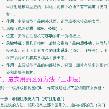
里注射进模具型腔的。因此，前模中心通常有
主流道
（浇口
套）。
作用
：主要成型产品的外观面、正面或要求较高的表面。
后模（也叫动模、B板、公模）
：
位置
：安装在注塑机
可移动
的那一侧模板上。
关键特征
：模具开模时，后模会带着产品
向后移动
，从而与
模分离。它上面装有复杂的
顶出系统
（顶针、顶杆等），用
在产品冷却后将其从模具中推出来。
作用
：主要成型产品的内部结构、背面，通常有较多的顶针
迹和滑块等机构。
二、最实用的区分方法（三步法）
拿到一个模具或模具图纸时，你可以通过以下逻辑顺序来判断：
第一步：看浇注系统入口（找“注射点”）
这是最快的方法。找到模具上那个圆形的、通向内部的孔（浇口