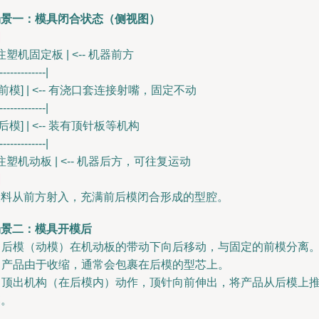
场景一：模具闭合状态（侧视图）
 注塑机固定板 | <-- 机器前方
-------------|
 [前模] | <-- 有浇口套连接射嘴，固定不动
-------------|
 [后模] | <-- 装有顶针板等机构
-------------|
 注塑机动板 | <-- 机器后方，可往复运动
塑料从前方射入，充满前后模闭合形成的型腔。
场景二：模具开模后
. 后模（动模）在机动板的带动下向后移动，与固定的前模分离
. 产品由于收缩，通常会包裹在后模的型芯上。
. 顶出机构（在后模内）动作，顶针向前伸出，将产品从后模上
落。